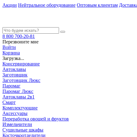
Акции
Нейтральное оборудование
Оптовым клиентам
Доставк
8 800 700-20-81
Перезвоните мне
Войти
Корзина
Загрузка...
Консервирование
Автоклавы
Заготовщик
Заготовщик Люкс
Паромаг
Паромаг Люкс
Автоклавы 2в1
Смарт
Комплектующие
Аксессуары
Переработка овощей и фруктов
Измельчители
Сушильные шкафы
Косточкоотделители