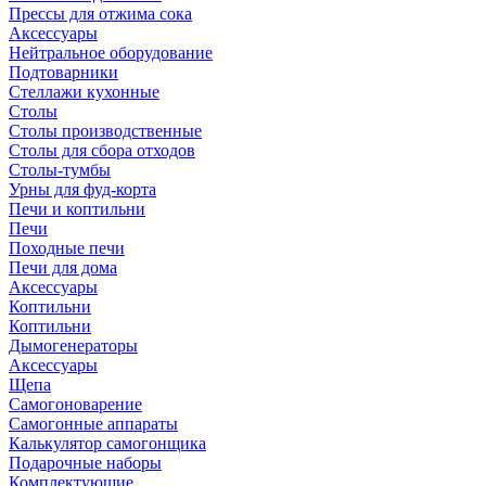
Прессы для отжима сока
Аксессуары
Нейтральное оборудование
Подтоварники
Стеллажи кухонные
Столы
Столы производственные
Столы для сбора отходов
Столы-тумбы
Урны для фуд-корта
Печи и коптильни
Печи
Походные печи
Печи для дома
Аксессуары
Коптильни
Коптильни
Дымогенераторы
Аксессуары
Щепа
Самогоноварение
Самогонные аппараты
Калькулятор самогонщика
Подарочные наборы
Комплектующие