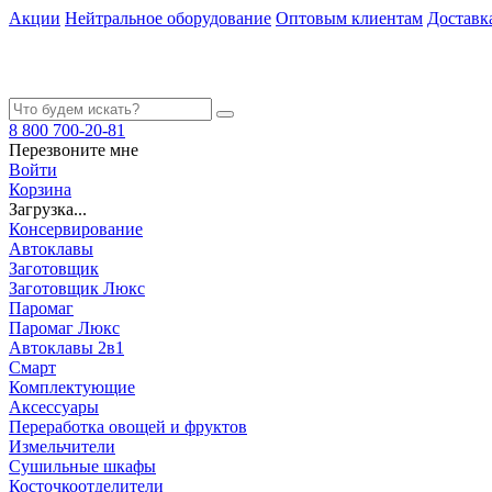
Акции
Нейтральное оборудование
Оптовым клиентам
Доставк
8 800 700-20-81
Перезвоните мне
Войти
Корзина
Загрузка...
Консервирование
Автоклавы
Заготовщик
Заготовщик Люкс
Паромаг
Паромаг Люкс
Автоклавы 2в1
Смарт
Комплектующие
Аксессуары
Переработка овощей и фруктов
Измельчители
Сушильные шкафы
Косточкоотделители