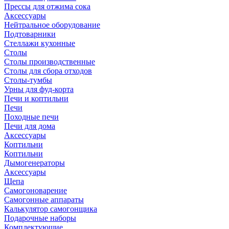
Прессы для отжима сока
Аксессуары
Нейтральное оборудование
Подтоварники
Стеллажи кухонные
Столы
Столы производственные
Столы для сбора отходов
Столы-тумбы
Урны для фуд-корта
Печи и коптильни
Печи
Походные печи
Печи для дома
Аксессуары
Коптильни
Коптильни
Дымогенераторы
Аксессуары
Щепа
Самогоноварение
Самогонные аппараты
Калькулятор самогонщика
Подарочные наборы
Комплектующие