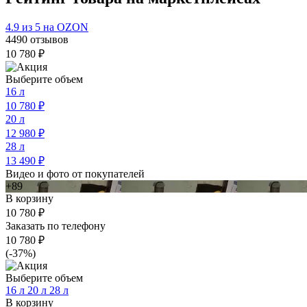
4.9 из 5 на
OZON
4490 отзывов
10 780
₽
Выберите объем
16 л
10 780
₽
20 л
12 980
₽
28 л
13 490
₽
Видео и фото от покупателей
+89
В корзину
10 780
₽
Заказать по телефону
10 780
₽
(-37%)
Выберите объем
16 л
20 л
28 л
В корзину