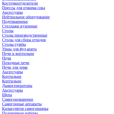
Косточкоотделители
Прессы для отжима сока
Аксессуары
Нейтральное оборудование
Подтоварники
Стеллажи кухонные
Столы
Столы производственные
Столы для сбора отходов
Столы-тумбы
Урны для фуд-корта
Печи и коптильни
Печи
Походные печи
Печи для дома
Аксессуары
Коптильни
Коптильни
Дымогенераторы
Аксессуары
Щепа
Самогоноварение
Самогонные аппараты
Калькулятор самогонщика
Подарочные наборы