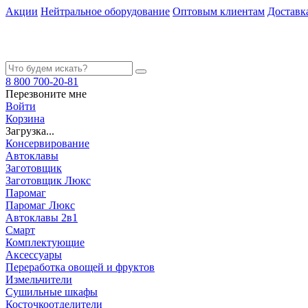
Акции
Нейтральное оборудование
Оптовым клиентам
Доставк
8 800 700-20-81
Перезвоните мне
Войти
Корзина
Загрузка...
Консервирование
Автоклавы
Заготовщик
Заготовщик Люкс
Паромаг
Паромаг Люкс
Автоклавы 2в1
Смарт
Комплектующие
Аксессуары
Переработка овощей и фруктов
Измельчители
Сушильные шкафы
Косточкоотделители