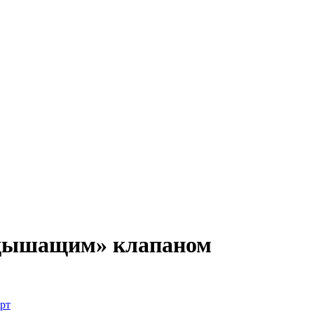
 «дышащим» клапаном
рт