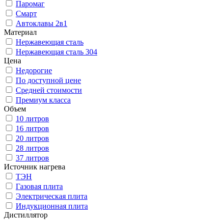
Паромаг
Смарт
Автоклавы 2в1
Материал
Нержавеющая сталь
Нержавеющая сталь 304
Цена
Недорогие
По доступной цене
Средней стоимости
Премиум класса
Объем
10 литров
16 литров
20 литров
28 литров
37 литров
Источник нагрева
ТЭН
Газовая плита
Электрическая плита
Индукционная плита
Дистиллятор