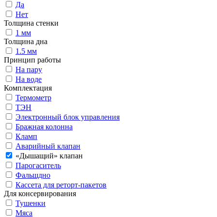
Да
Нет
Толщина стенки
1 мм
Толщина дна
1.5 мм
Принцип работы
На пару
На воде
Комплектация
Термометр
ТЭН
Электронный блок управления
Бражная колонна
Кламп
Аварийный клапан
«Дышащий» клапан
Парогаситель
Фальшдно
Кассета для реторт-пакетов
Для консервирования
Тушенки
Мяса