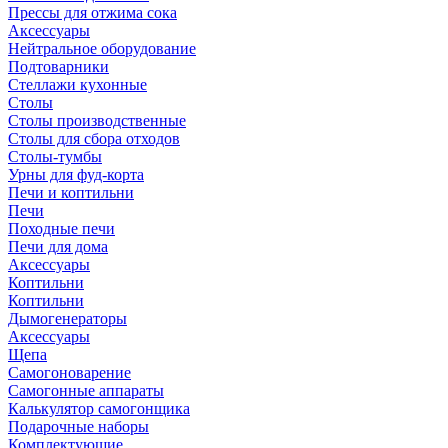
Прессы для отжима сока
Аксессуары
Нейтральное оборудование
Подтоварники
Стеллажи кухонные
Столы
Столы производственные
Столы для сбора отходов
Столы-тумбы
Урны для фуд-корта
Печи и коптильни
Печи
Походные печи
Печи для дома
Аксессуары
Коптильни
Коптильни
Дымогенераторы
Аксессуары
Щепа
Самогоноварение
Самогонные аппараты
Калькулятор самогонщика
Подарочные наборы
Комплектующие