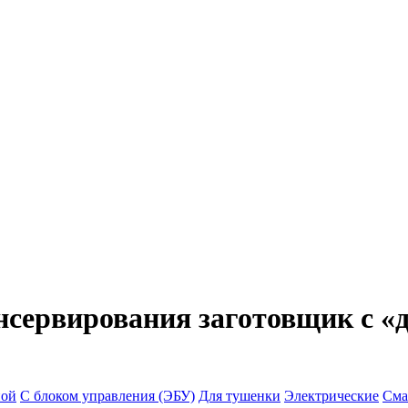
нсервирования заготовщик с
ной
С блоком управления (ЭБУ)
Для тушенки
Электрические
Сма