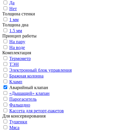
Да
Нет
Толщина стенки
1 мм
Толщина дна
1.5 мм
Принцип работы
На пару
На воде
Комплектация
Термометр
ТЭН
Электронный блок управления
Бражная колонна
Кламп
Аварийный клапан
«Дышащий» клапан
Парогаситель
Фальшдно
Кассета для реторт-пакетов
Для консервирования
Тушенки
Мяса