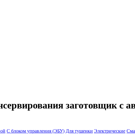
нсервирования заготовщик с 
ной
С блоком управления (ЭБУ)
Для тушенки
Электрические
Сма