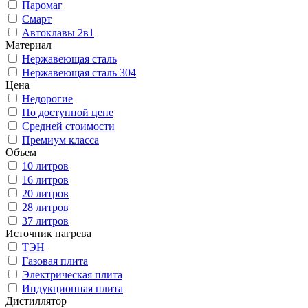
Паромаг
Смарт
Автоклавы 2в1
Материал
Нержавеющая сталь
Нержавеющая сталь 304
Цена
Недорогие
По доступной цене
Средней стоимости
Премиум класса
Объем
10 литров
16 литров
20 литров
28 литров
37 литров
Источник нагрева
ТЭН
Газовая плита
Электрическая плита
Индукционная плита
Дистиллятор