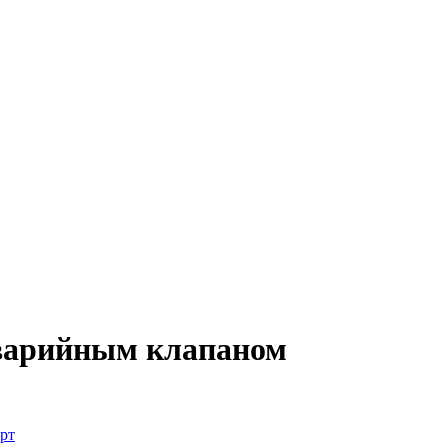
аварийным клапаном
рт