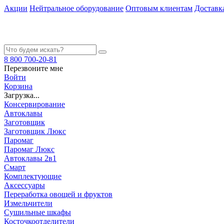
Акции
Нейтральное оборудование
Оптовым клиентам
Доставк
8 800 700-20-81
Перезвоните мне
Войти
Корзина
Загрузка...
Консервирование
Автоклавы
Заготовщик
Заготовщик Люкс
Паромаг
Паромаг Люкс
Автоклавы 2в1
Смарт
Комплектующие
Аксессуары
Переработка овощей и фруктов
Измельчители
Сушильные шкафы
Косточкоотделители