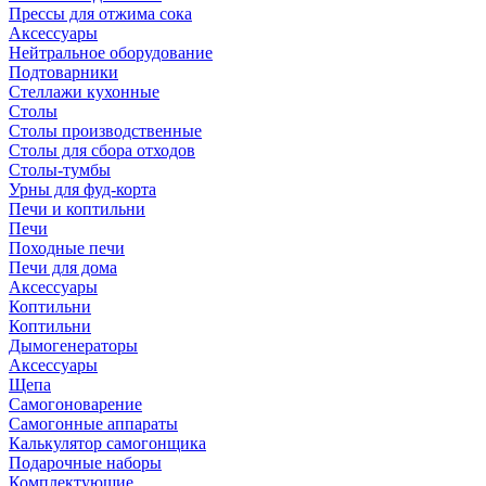
Прессы для отжима сока
Аксессуары
Нейтральное оборудование
Подтоварники
Стеллажи кухонные
Столы
Столы производственные
Столы для сбора отходов
Столы-тумбы
Урны для фуд-корта
Печи и коптильни
Печи
Походные печи
Печи для дома
Аксессуары
Коптильни
Коптильни
Дымогенераторы
Аксессуары
Щепа
Самогоноварение
Самогонные аппараты
Калькулятор самогонщика
Подарочные наборы
Комплектующие