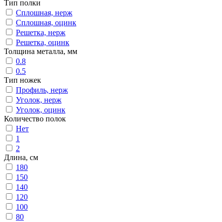
Тип полки
Сплошная, нерж
Сплошная, оцинк
Решетка, нерж
Решетка, оцинк
Толщина металла, мм
0.8
0.5
Тип ножек
Профиль, нерж
Уголок, нерж
Уголок, оцинк
Количество полок
Нет
1
2
Длина, см
180
150
140
120
100
80