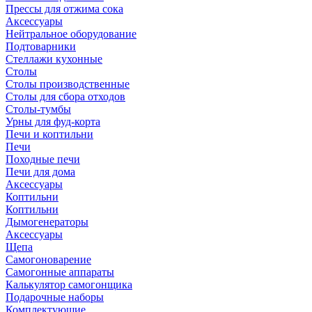
Прессы для отжима сока
Аксессуары
Нейтральное оборудование
Подтоварники
Стеллажи кухонные
Столы
Столы производственные
Столы для сбора отходов
Столы-тумбы
Урны для фуд-корта
Печи и коптильни
Печи
Походные печи
Печи для дома
Аксессуары
Коптильни
Коптильни
Дымогенераторы
Аксессуары
Щепа
Самогоноварение
Самогонные аппараты
Калькулятор самогонщика
Подарочные наборы
Комплектующие