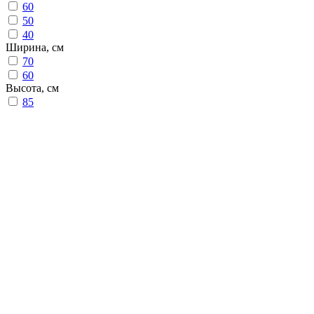
60
50
40
Ширина, см
70
60
Высота, см
85