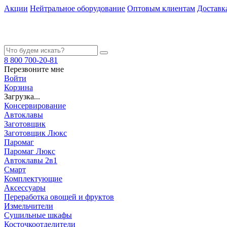
Акции
Нейтральное оборудование
Оптовым клиентам
Доставк
8 800 700-20-81
Перезвоните мне
Войти
Корзина
Загрузка...
Консервирование
Автоклавы
Заготовщик
Заготовщик Люкс
Паромаг
Паромаг Люкс
Автоклавы 2в1
Смарт
Комплектующие
Аксессуары
Переработка овощей и фруктов
Измельчители
Сушильные шкафы
Косточкоотделители