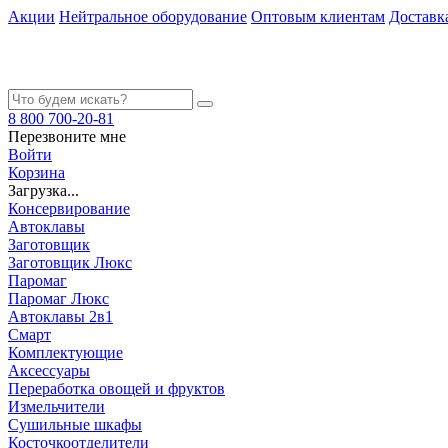
Акции
Нейтральное оборудование
Оптовым клиентам
Доставк
8 800 700-20-81
Перезвоните мне
Войти
Корзина
Загрузка...
Консервирование
Автоклавы
Заготовщик
Заготовщик Люкс
Паромаг
Паромаг Люкс
Автоклавы 2в1
Смарт
Комплектующие
Аксессуары
Переработка овощей и фруктов
Измельчители
Сушильные шкафы
Косточкоотделители