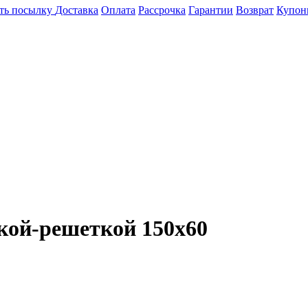
ть посылку
Доставка
Оплата
Рассрочка
Гарантии
Возврат
Купон
кой-решеткой 150х60