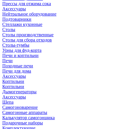
Прессы для отжима сока
Аксессуары
Нейтральное оборудование
Подтоварники
Стеллажи кухонные
Столы
Столы производственные
Столы для сбора отходов
Столы-тумбы
Урны для фуд-корта
Печи и коптильни
Печи
Походные печи
Печи для дома
Аксессуары
Коптильни
Коптильни
Дымогенераторы
Аксессуары
Щепа
Самогоноварение
Самогонные аппараты
Калькулятор самогонщика
Подарочные наборы
Комплектующие