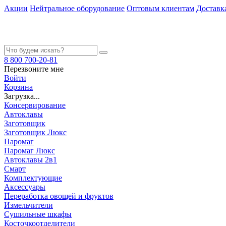
Акции
Нейтральное оборудование
Оптовым клиентам
Доставк
8 800 700-20-81
Перезвоните мне
Войти
Корзина
Загрузка...
Консервирование
Автоклавы
Заготовщик
Заготовщик Люкс
Паромаг
Паромаг Люкс
Автоклавы 2в1
Смарт
Комплектующие
Аксессуары
Переработка овощей и фруктов
Измельчители
Сушильные шкафы
Косточкоотделители