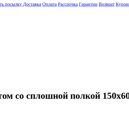
ть посылку
Доставка
Оплата
Рассрочка
Гарантии
Возврат
Купон
том со сплошной полкой 150х6