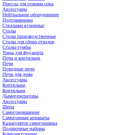
Прессы для отжима сока
Аксессуары
Нейтральное оборудование
Подтоварники
Стеллажи кухонные
Столы
Столы производственные
Столы для сбора отходов
Столы-тумбы
Урны для фуд-корта
Печи и коптильни
Печи
Походные печи
Печи для дома
Аксессуары
Коптильни
Коптильни
Дымогенераторы
Аксессуары
Щепа
Самогоноварение
Самогонные аппараты
Калькулятор самогонщика
Подарочные наборы
Комплектующие