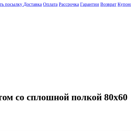
ть посылку
Доставка
Оплата
Рассрочка
Гарантии
Возврат
Купон
том со сплошной полкой 80х60