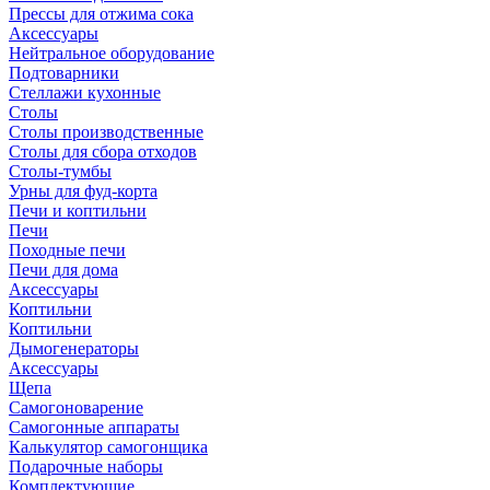
Прессы для отжима сока
Аксессуары
Нейтральное оборудование
Подтоварники
Стеллажи кухонные
Столы
Столы производственные
Столы для сбора отходов
Столы-тумбы
Урны для фуд-корта
Печи и коптильни
Печи
Походные печи
Печи для дома
Аксессуары
Коптильни
Коптильни
Дымогенераторы
Аксессуары
Щепа
Самогоноварение
Самогонные аппараты
Калькулятор самогонщика
Подарочные наборы
Комплектующие