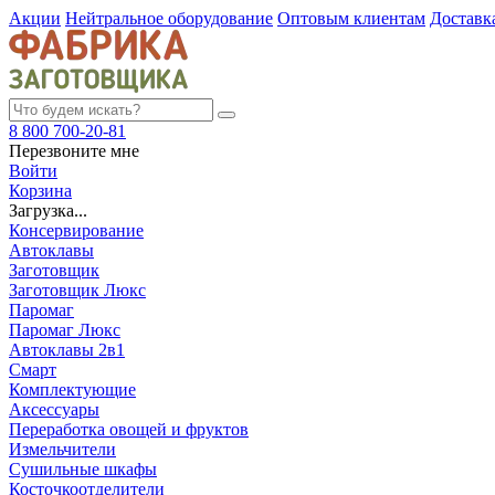
Акции
Нейтральное оборудование
Оптовым клиентам
Доставк
8 800 700-20-81
Перезвоните мне
Войти
Корзина
Загрузка...
Консервирование
Автоклавы
Заготовщик
Заготовщик Люкс
Паромаг
Паромаг Люкс
Автоклавы 2в1
Смарт
Комплектующие
Аксессуары
Переработка овощей и фруктов
Измельчители
Сушильные шкафы
Косточкоотделители