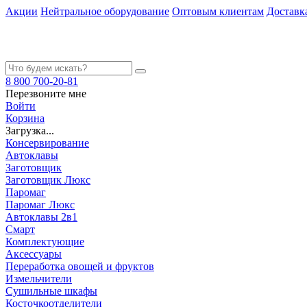
Акции
Нейтральное оборудование
Оптовым клиентам
Доставк
8 800 700-20-81
Перезвоните мне
Войти
Корзина
Загрузка...
Консервирование
Автоклавы
Заготовщик
Заготовщик Люкс
Паромаг
Паромаг Люкс
Автоклавы 2в1
Смарт
Комплектующие
Аксессуары
Переработка овощей и фруктов
Измельчители
Сушильные шкафы
Косточкоотделители