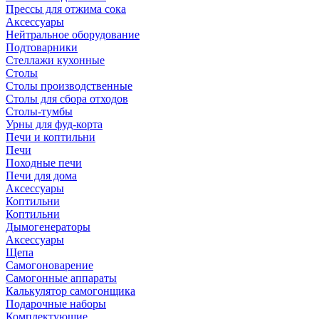
Прессы для отжима сока
Аксессуары
Нейтральное оборудование
Подтоварники
Стеллажи кухонные
Столы
Столы производственные
Столы для сбора отходов
Столы-тумбы
Урны для фуд-корта
Печи и коптильни
Печи
Походные печи
Печи для дома
Аксессуары
Коптильни
Коптильни
Дымогенераторы
Аксессуары
Щепа
Самогоноварение
Самогонные аппараты
Калькулятор самогонщика
Подарочные наборы
Комплектующие