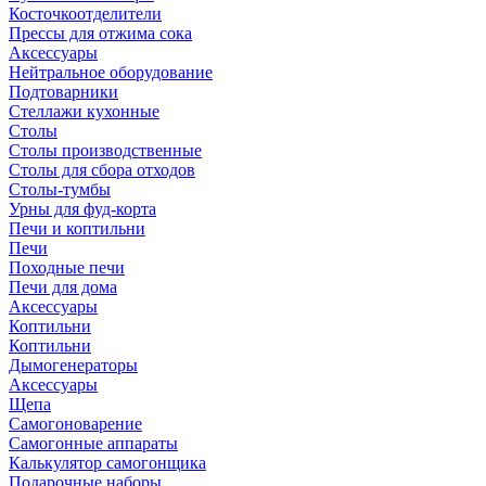
Косточкоотделители
Прессы для отжима сока
Аксессуары
Нейтральное оборудование
Подтоварники
Стеллажи кухонные
Столы
Столы производственные
Столы для сбора отходов
Столы-тумбы
Урны для фуд-корта
Печи и коптильни
Печи
Походные печи
Печи для дома
Аксессуары
Коптильни
Коптильни
Дымогенераторы
Аксессуары
Щепа
Самогоноварение
Самогонные аппараты
Калькулятор самогонщика
Подарочные наборы