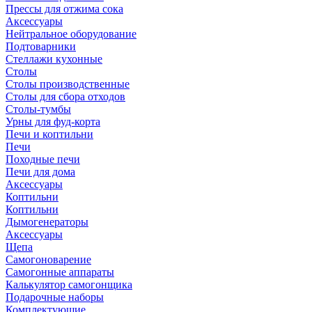
Прессы для отжима сока
Аксессуары
Нейтральное оборудование
Подтоварники
Стеллажи кухонные
Столы
Столы производственные
Столы для сбора отходов
Столы-тумбы
Урны для фуд-корта
Печи и коптильни
Печи
Походные печи
Печи для дома
Аксессуары
Коптильни
Коптильни
Дымогенераторы
Аксессуары
Щепа
Самогоноварение
Самогонные аппараты
Калькулятор самогонщика
Подарочные наборы
Комплектующие