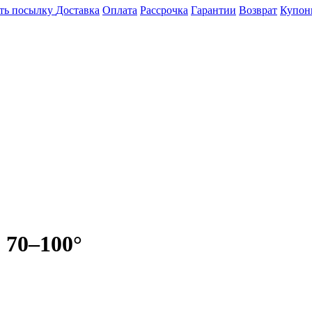
ть посылку
Доставка
Оплата
Рассрочка
Гарантии
Возврат
Купон
 70–100°