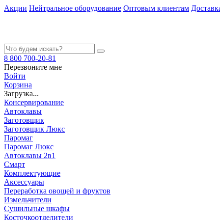
Акции
Нейтральное оборудование
Оптовым клиентам
Доставк
8 800 700-20-81
Перезвоните мне
Войти
Корзина
Загрузка...
Консервирование
Автоклавы
Заготовщик
Заготовщик Люкс
Паромаг
Паромаг Люкс
Автоклавы 2в1
Смарт
Комплектующие
Аксессуары
Переработка овощей и фруктов
Измельчители
Сушильные шкафы
Косточкоотделители