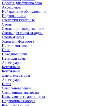
Прессы для отжима сока
Аксессуары
Нейтральное оборудование
Подтоварники
Стеллажи кухонные
Столы
Столы производственные
Столы для сбора отходов
Столы-тумбы
Урны для фуд-корта
Печи и коптильни
Печи
Походные печи
Печи для дома
Аксессуары
Коптильни
Коптильни
Дымогенераторы
Аксессуары
Щепа
Самогоноварение
Самогонные аппараты
Калькулятор самогонщика
Подарочные наборы
Комплектующие