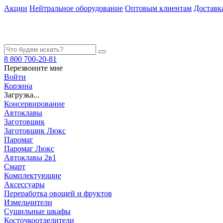
Акции
Нейтральное оборудование
Оптовым клиентам
Доставк
8 800 700-20-81
Перезвоните мне
Войти
Корзина
Загрузка...
Консервирование
Автоклавы
Заготовщик
Заготовщик Люкс
Паромаг
Паромаг Люкс
Автоклавы 2в1
Смарт
Комплектующие
Аксессуары
Переработка овощей и фруктов
Измельчители
Сушильные шкафы
Косточкоотделители