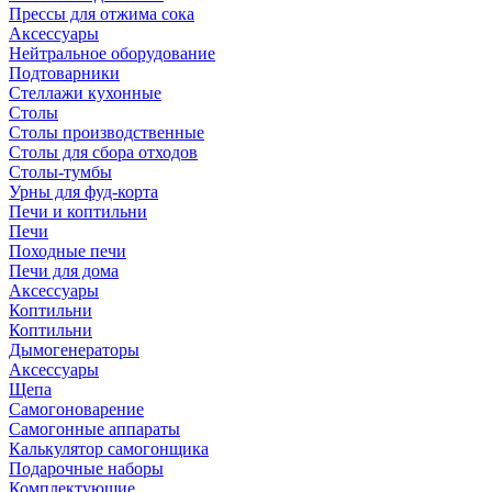
Прессы для отжима сока
Аксессуары
Нейтральное оборудование
Подтоварники
Стеллажи кухонные
Столы
Столы производственные
Столы для сбора отходов
Столы-тумбы
Урны для фуд-корта
Печи и коптильни
Печи
Походные печи
Печи для дома
Аксессуары
Коптильни
Коптильни
Дымогенераторы
Аксессуары
Щепа
Самогоноварение
Самогонные аппараты
Калькулятор самогонщика
Подарочные наборы
Комплектующие