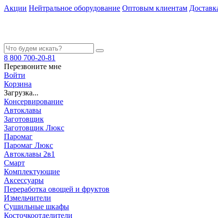
Акции
Нейтральное оборудование
Оптовым клиентам
Доставк
8 800 700-20-81
Перезвоните мне
Войти
Корзина
Загрузка...
Консервирование
Автоклавы
Заготовщик
Заготовщик Люкс
Паромаг
Паромаг Люкс
Автоклавы 2в1
Смарт
Комплектующие
Аксессуары
Переработка овощей и фруктов
Измельчители
Сушильные шкафы
Косточкоотделители