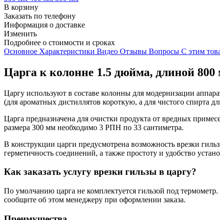
В корзину
Заказать по телефону
Информация о доставке
Изменить
Подробнее о стоимости и сроках
Основное
Характеристики
Видео
Отзывы
Вопросы
С этим тов
Царга к колонне 1.5 дюйма, длиной 800
Царгу используют в составе колонны для модернизации аппара
(для ароматных дистиллятов короткую, а для чистого спирта д
Царга предназначена для очистки продукта от вредных примес
размера 300 мм необходимо 3 РПН по 33 сантиметра.
В конструкции царги предусмотрена возможность врезки гильз
герметичность соединений, а также простоту и удобство уста
Как заказать услугу врезки гильзы в царгу?
По умолчанию царга не комплектуется гильзой под термометр. 
сообщите об этом менеджеру при оформлении заказа.
Преимущества