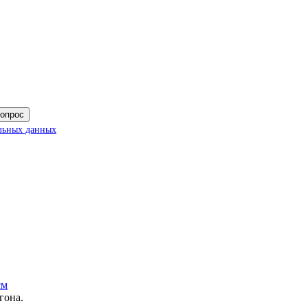
вопрос
льных данных
см
гона.