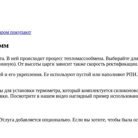
аром покупают
 мм
та. В ней происходит процесс тепломассообмена. Выбирайте дли
линную). От высоты царги зависит также скорость ректификации
ей и его укрепления. Ее используют пустой или наполняют РПН.
ы для установки термометра, который комплектуется силиконов
новки. Посмотрите в нашем видео наглядный пример использован
Услуга добавляется опционально. Если вы хотите, чтобы была о