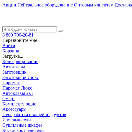
Акции
Нейтральное оборудование
Оптовым клиентам
Доставк
8 800 700-20-81
Перезвоните мне
Войти
Корзина
Загрузка...
Консервирование
Автоклавы
Заготовщик
Заготовщик Люкс
Паромаг
Паромаг Люкс
Автоклавы 2в1
Смарт
Комплектующие
Аксессуары
Переработка овощей и фруктов
Измельчители
Сушильные шкафы
Косточкоотделители