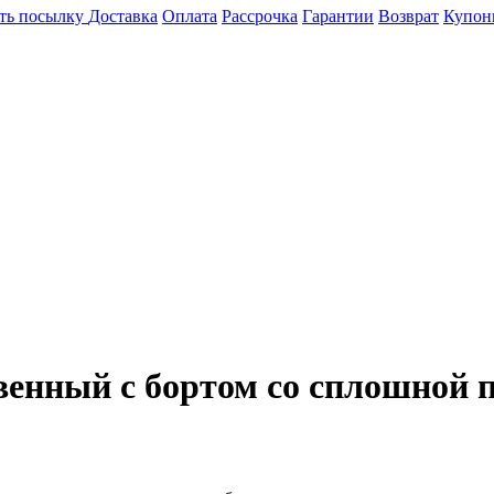
ть посылку
Доставка
Оплата
Рассрочка
Гарантии
Возврат
Купон
енный с бортом со сплошной п