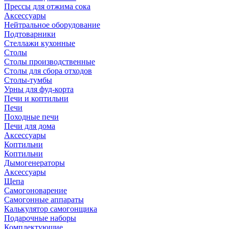
Прессы для отжима сока
Аксессуары
Нейтральное оборудование
Подтоварники
Стеллажи кухонные
Столы
Столы производственные
Столы для сбора отходов
Столы-тумбы
Урны для фуд-корта
Печи и коптильни
Печи
Походные печи
Печи для дома
Аксессуары
Коптильни
Коптильни
Дымогенераторы
Аксессуары
Щепа
Самогоноварение
Самогонные аппараты
Калькулятор самогонщика
Подарочные наборы
Комплектующие