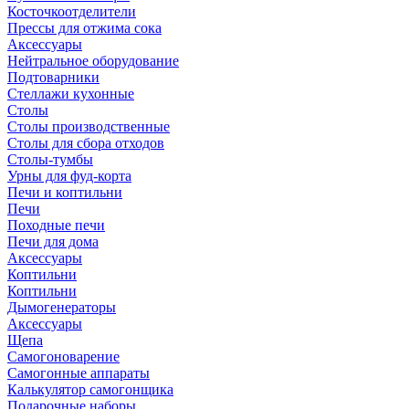
Косточкоотделители
Прессы для отжима сока
Аксессуары
Нейтральное оборудование
Подтоварники
Стеллажи кухонные
Столы
Столы производственные
Столы для сбора отходов
Столы-тумбы
Урны для фуд-корта
Печи и коптильни
Печи
Походные печи
Печи для дома
Аксессуары
Коптильни
Коптильни
Дымогенераторы
Аксессуары
Щепа
Самогоноварение
Самогонные аппараты
Калькулятор самогонщика
Подарочные наборы