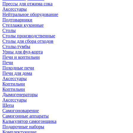
Прессы для отжима сока
Аксессуары
Нейтральное оборудование
Подтоварники
Стеллажи кухонные
Столы
Столы производственные
Столы для сбора отходов
Столы-тумбы
Урны для фуд-корта
Печи и коптильни
Печи
Походные печи
Печи для дома
Аксессуары
Коптильни
Коптильни
Дымогенераторы
Аксессуары
Щепа
Самогоноварение
Самогонные аппараты
Калькулятор самогонщика
Подарочные наборы
Комплектующие