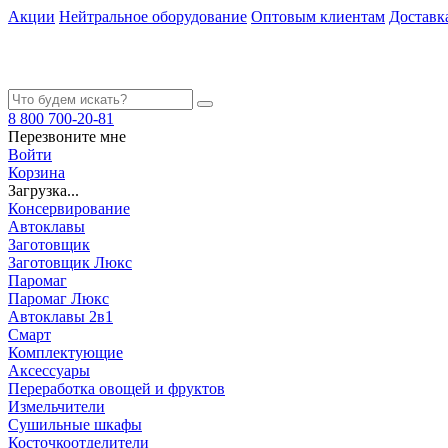
Акции
Нейтральное оборудование
Оптовым клиентам
Доставк
8 800 700-20-81
Перезвоните мне
Войти
Корзина
Загрузка...
Консервирование
Автоклавы
Заготовщик
Заготовщик Люкс
Паромаг
Паромаг Люкс
Автоклавы 2в1
Смарт
Комплектующие
Аксессуары
Переработка овощей и фруктов
Измельчители
Сушильные шкафы
Косточкоотделители