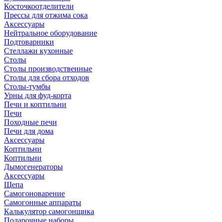
Косточкоотделители
Прессы для отжима сока
Аксессуары
Нейтральное оборудование
Подтоварники
Стеллажи кухонные
Столы
Столы производственные
Столы для сбора отходов
Столы-тумбы
Урны для фуд-корта
Печи и коптильни
Печи
Походные печи
Печи для дома
Аксессуары
Коптильни
Коптильни
Дымогенераторы
Аксессуары
Щепа
Самогоноварение
Самогонные аппараты
Калькулятор самогонщика
Подарочные наборы