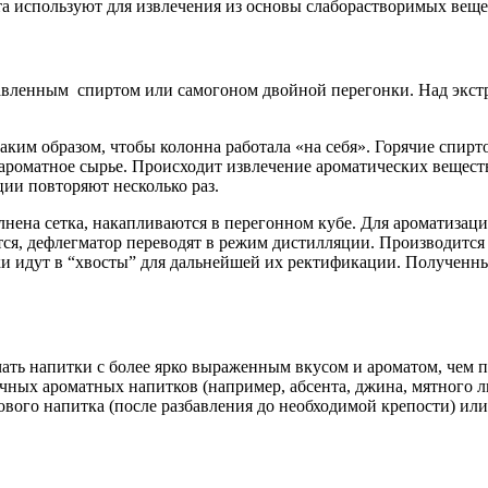
та используют для извлечения из основы слаборастворимых веще
бавленным спиртом или самогоном двойной перегонки. Над экст
аким образом, чтобы колонна работала «на себя». Горячие спир
 ароматное сырье. Происходит извлечение ароматических вещест
ции повторяют несколько раз.
олнена сетка, накапливаются в перегонном кубе. Для ароматизац
тся, дефлегматор переводят в режим дистилляции. Производится
атки идут в “хвосты” для дальнейшей их ректификации. Полученн
чать напитки с более ярко выраженным вкусом и ароматом, чем
чных ароматных напитков (например, абсента, джина, мятного л
вого напитка (после разбавления до необходимой крепости) или