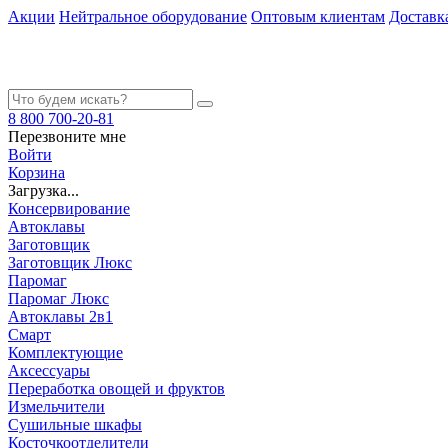
Акции
Нейтральное оборудование
Оптовым клиентам
Доставк
8 800 700-20-81
Перезвоните мне
Войти
Корзина
Загрузка...
Консервирование
Автоклавы
Заготовщик
Заготовщик Люкс
Паромаг
Паромаг Люкс
Автоклавы 2в1
Смарт
Комплектующие
Аксессуары
Переработка овощей и фруктов
Измельчители
Сушильные шкафы
Косточкоотделители