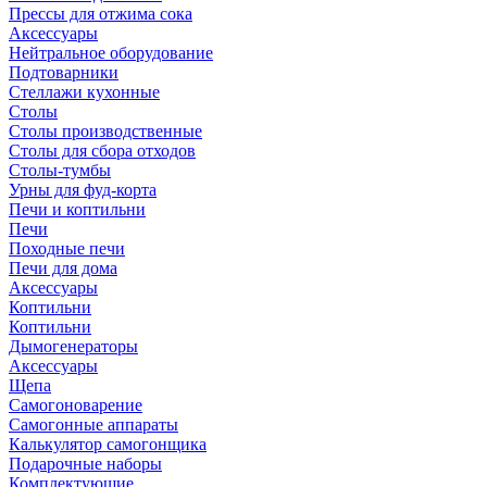
Прессы для отжима сока
Аксессуары
Нейтральное оборудование
Подтоварники
Стеллажи кухонные
Столы
Столы производственные
Столы для сбора отходов
Столы-тумбы
Урны для фуд-корта
Печи и коптильни
Печи
Походные печи
Печи для дома
Аксессуары
Коптильни
Коптильни
Дымогенераторы
Аксессуары
Щепа
Самогоноварение
Самогонные аппараты
Калькулятор самогонщика
Подарочные наборы
Комплектующие