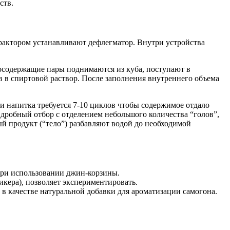
ств.
рактором устанавливают дефлегматор. Внутри устройства
тосодержащие пары поднимаются из куба, поступают в
в в спиртовой раствор. После заполнения внутреннего объема
ии напитка требуется 7-10 циклов чтобы содержимое отдало
 дробный отбор с отделением небольшого количества “голов”,
ый продукт (“тело”) разбавляют водой до необходимой
 при использовании джин-корзины.
икера), позволяет экспериментировать.
 в качестве натуральной добавки для ароматизации самогона.