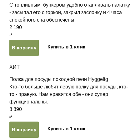
С топливным бункером удобно отапливать палатку
- засыпал его с горкой, закрыл заслонку и 4 часа
спокойного сна обеспечены.
2 190
₽
Купить в 1 клик
В корзину
ХИТ
Полка для посуды походной печи Hyggelig
Кто-то больше любит левую полку для посуды, кто-
то - правую. Нам нравятся обе - они супер
функциональны.
3 390
₽
Купить в 1 клик
В корзину