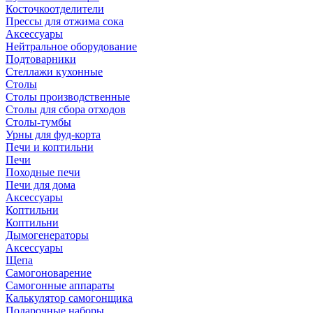
Косточкоотделители
Прессы для отжима сока
Аксессуары
Нейтральное оборудование
Подтоварники
Стеллажи кухонные
Столы
Столы производственные
Столы для сбора отходов
Столы-тумбы
Урны для фуд-корта
Печи и коптильни
Печи
Походные печи
Печи для дома
Аксессуары
Коптильни
Коптильни
Дымогенераторы
Аксессуары
Щепа
Самогоноварение
Самогонные аппараты
Калькулятор самогонщика
Подарочные наборы