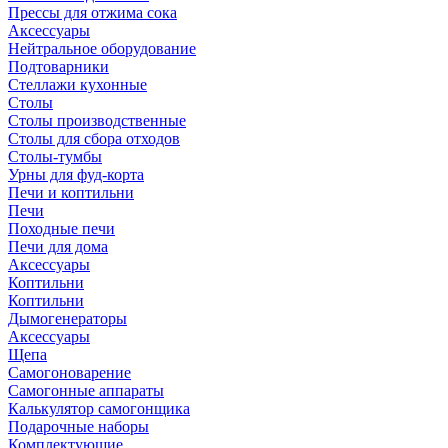
Прессы для отжима сока
Аксессуары
Нейтральное оборудование
Подтоварники
Стеллажи кухонные
Столы
Столы производственные
Столы для сбора отходов
Столы-тумбы
Урны для фуд-корта
Печи и коптильни
Печи
Походные печи
Печи для дома
Аксессуары
Коптильни
Коптильни
Дымогенераторы
Аксессуары
Щепа
Самогоноварение
Самогонные аппараты
Калькулятор самогонщика
Подарочные наборы
Комплектующие