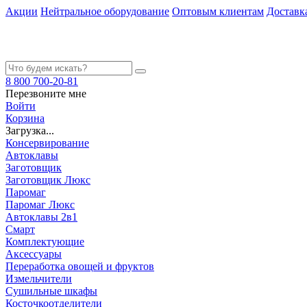
Акции
Нейтральное оборудование
Оптовым клиентам
Доставк
8 800 700-20-81
Перезвоните мне
Войти
Корзина
Загрузка...
Консервирование
Автоклавы
Заготовщик
Заготовщик Люкс
Паромаг
Паромаг Люкс
Автоклавы 2в1
Смарт
Комплектующие
Аксессуары
Переработка овощей и фруктов
Измельчители
Сушильные шкафы
Косточкоотделители