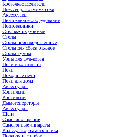
Косточкоотделители
Прессы для отжима сока
Аксессуары
Нейтральное оборудование
Подтоварники
Стеллажи кухонные
Столы
Столы производственные
Столы для сбора отходов
Столы-тумбы
Урны для фуд-корта
Печи и коптильни
Печи
Походные печи
Печи для дома
Аксессуары
Коптильни
Коптильни
Дымогенераторы
Аксессуары
Щепа
Самогоноварение
Самогонные аппараты
Калькулятор самогонщика
Подарочные наборы