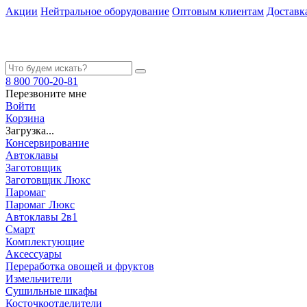
Акции
Нейтральное оборудование
Оптовым клиентам
Доставк
8 800 700-20-81
Перезвоните мне
Войти
Корзина
Загрузка...
Консервирование
Автоклавы
Заготовщик
Заготовщик Люкс
Паромаг
Паромаг Люкс
Автоклавы 2в1
Смарт
Комплектующие
Аксессуары
Переработка овощей и фруктов
Измельчители
Сушильные шкафы
Косточкоотделители