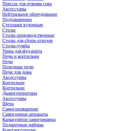
Прессы для отжима сока
Аксессуары
Нейтральное оборудование
Подтоварники
Стеллажи кухонные
Столы
Столы производственные
Столы для сбора отходов
Столы-тумбы
Урны для фуд-корта
Печи и коптильни
Печи
Походные печи
Печи для дома
Аксессуары
Коптильни
Коптильни
Дымогенераторы
Аксессуары
Щепа
Самогоноварение
Самогонные аппараты
Калькулятор самогонщика
Подарочные наборы
Комплектующие