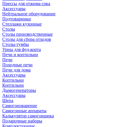
Прессы для отжима сока
Аксессуары
Нейтральное оборудование
Подтоварники
Стеллажи кухонные
Столы
Столы производственные
Столы для сбора отходов
Столы-тумбы
Урны для фуд-корта
Печи и коптильни
Печи
Походные печи
Печи для дома
Аксессуары
Коптильни
Коптильни
Дымогенераторы
Аксессуары
Щепа
Самогоноварение
Самогонные аппараты
Калькулятор самогонщика
Подарочные наборы
Комплектующие