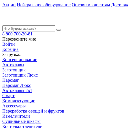
Акции
Нейтральное оборудование
Оптовым клиентам
Доставк
8 800 700-20-81
Перезвоните мне
Войти
Корзина
Загрузка...
Консервирование
Автоклавы
Заготовщик
Заготовщик Люкс
Паромаг
Паромаг Люкс
Автоклавы 2в1
Смарт
Комплектующие
Аксессуары
Переработка овощей и фруктов
Измельчители
Сушильные шкафы
Косточкоотделители