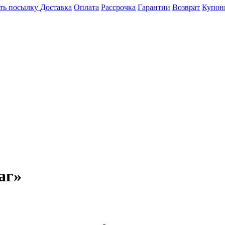
ть посылку
Доставка
Оплата
Рассрочка
Гарантии
Возврат
Купон
аг»