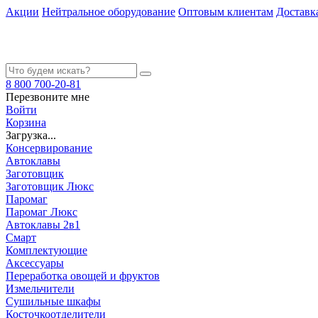
Акции
Нейтральное оборудование
Оптовым клиентам
Доставк
8 800 700-20-81
Перезвоните мне
Войти
Корзина
Загрузка...
Консервирование
Автоклавы
Заготовщик
Заготовщик Люкс
Паромаг
Паромаг Люкс
Автоклавы 2в1
Смарт
Комплектующие
Аксессуары
Переработка овощей и фруктов
Измельчители
Сушильные шкафы
Косточкоотделители