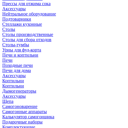
Прессы для отжима сока
Аксессуары
Нейтральное оборудование
Подтоварники
Стеллажи кухонные
Столы
Столы производственные
Столы для сбора отходов
Столы-тумбы
Урны для фуд-корта
Печи и коптильни
Печи
Походные печи
Печи для дома
Аксессуары
Коптильни
Коптильни
Дымогенераторы
Аксессуары
Щепа
Самогоноварение
Самогонные аппараты
Калькулятор самогонщика
Подарочные наборы
Комплектующие