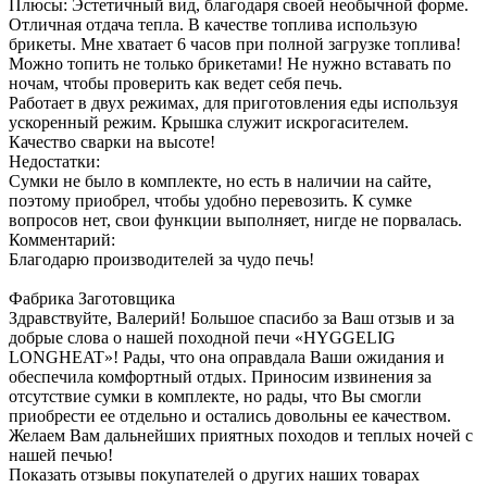
Плюсы: Эстетичный вид, благодаря своей необычной форме.
Отличная отдача тепла. В качестве топлива использую
брикеты. Мне хватает 6 часов при полной загрузке топлива!
Можно топить не только брикетами! Не нужно вставать по
ночам, чтобы проверить как ведет себя печь.
Работает в двух режимах, для приготовления еды используя
ускоренный режим. Крышка служит искрогасителем.
Качество сварки на высоте!
Недостатки:
Сумки не было в комплекте, но есть в наличии на сайте,
поэтому приобрел, чтобы удобно перевозить. К сумке
вопросов нет, свои функции выполняет, нигде не порвалась.
Комментарий:
Благодарю производителей за чудо печь!
Фабрика Заготовщика
Здравствуйте, Валерий! Большое спасибо за Ваш отзыв и за
добрые слова о нашей походной печи «HYGGELIG
LONGHEAT»! Рады, что она оправдала Ваши ожидания и
обеспечила комфортный отдых. Приносим извинения за
отсутствие сумки в комплекте, но рады, что Вы смогли
приобрести ее отдельно и остались довольны ее качеством.
Желаем Вам дальнейших приятных походов и теплых ночей с
нашей печью!
Показать отзывы покупателей о других наших товарах