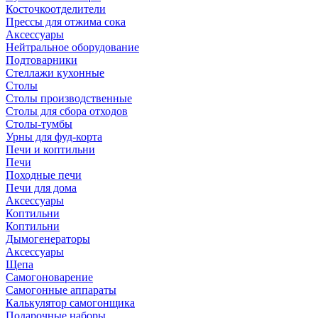
Косточкоотделители
Прессы для отжима сока
Аксессуары
Нейтральное оборудование
Подтоварники
Стеллажи кухонные
Столы
Столы производственные
Столы для сбора отходов
Столы-тумбы
Урны для фуд-корта
Печи и коптильни
Печи
Походные печи
Печи для дома
Аксессуары
Коптильни
Коптильни
Дымогенераторы
Аксессуары
Щепа
Самогоноварение
Самогонные аппараты
Калькулятор самогонщика
Подарочные наборы