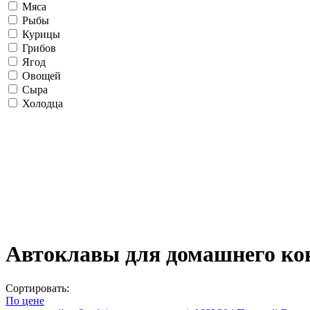
Мяса
Рыбы
Курицы
Грибов
Ягод
Овощей
Сыра
Холодца
Автоклавы для домашнего кон
Сортировать:
По цене