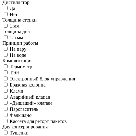
Дистиллятор
Да
Нет
Толщина стенки
1 мм
Толщина дна
1.5 мм
Принцип работы
На пару
На воде
Комплектация
Термометр
ТЭН
Электронный блок управления
Бражная колонна
Кламп
Аварийный клапан
«Дышащий» клапан
Парогаситель
Фальшдно
Кассета для реторт-пакетов
Для консервирования
Тушенки