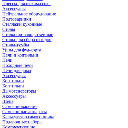
Прессы для отжима сока
Аксессуары
Нейтральное оборудование
Подтоварники
Стеллажи кухонные
Столы
Столы производственные
Столы для сбора отходов
Столы-тумбы
Урны для фуд-корта
Печи и коптильни
Печи
Походные печи
Печи для дома
Аксессуары
Коптильни
Коптильни
Дымогенераторы
Аксессуары
Щепа
Самогоноварение
Самогонные аппараты
Калькулятор самогонщика
Подарочные наборы
Комплектующие