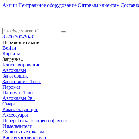
Акции
Нейтральное оборудование
Оптовым клиентам
Доставк
8 800 700-20-81
Перезвоните мне
Войти
Корзина
Загрузка...
Консервирование
Автоклавы
Заготовщик
Заготовщик Люкс
Паромаг
Паромаг Люкс
Автоклавы 2в1
Смарт
Комплектующие
Аксессуары
Переработка овощей и фруктов
Измельчители
Сушильные шкафы
Косточкоотделители