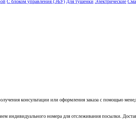
ной
С блоком управления (ЭБУ)
Для тушенки
Электрические
Сма
олучения консультации или оформления заказа с помощью менедже
нием индивидуального номера для отслеживания посылки. Доставл