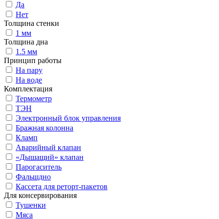
Да
Нет
Толщина стенки
1 мм
Толщина дна
1.5 мм
Принцип работы
На пару
На воде
Комплектация
Термометр
ТЭН
Электронный блок управления
Бражная колонна
Кламп
Аварийный клапан
«Дышащий» клапан
Парогаситель
Фальшдно
Кассета для реторт-пакетов
Для консервирования
Тушенки
Мяса