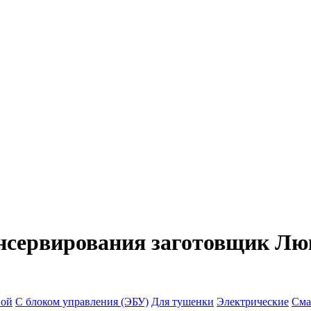
нсервирования заготовщик Лю
ной
С блоком управления (ЭБУ)
Для тушенки
Электрические
Сма