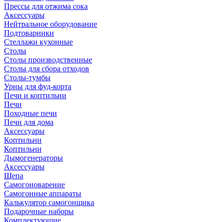
Прессы для отжима сока
Аксессуары
Нейтральное оборудование
Подтоварники
Стеллажи кухонные
Столы
Столы производственные
Столы для сбора отходов
Столы-тумбы
Урны для фуд-корта
Печи и коптильни
Печи
Походные печи
Печи для дома
Аксессуары
Коптильни
Коптильни
Дымогенераторы
Аксессуары
Щепа
Самогоноварение
Самогонные аппараты
Калькулятор самогонщика
Подарочные наборы
Комплектующие