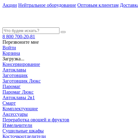
Акции
Нейтральное оборудование
Оптовым клиентам
Доставк
8 800 700-20-81
Перезвоните мне
Войти
Корзина
Загрузка...
Консервирование
Автоклавы
Заготовщик
Заготовщик Люкс
Паромаг
Паромаг Люкс
Автоклавы 2в1
Смарт
Комплектующие
Аксессуары
Переработка овощей и фруктов
Измельчители
Сушильные шкафы
Косточкоотделители