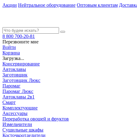
Акции
Нейтральное оборудование
Оптовым клиентам
Доставк
8 800 700-20-81
Перезвоните мне
Войти
Корзина
Загрузка...
Консервирование
Автоклавы
Заготовщик
Заготовщик Люкс
Паромаг
Паромаг Люкс
Автоклавы 2в1
Смарт
Комплектующие
Аксессуары
Переработка овощей и фруктов
Измельчители
Сушильные шкафы
Косточкоотделители