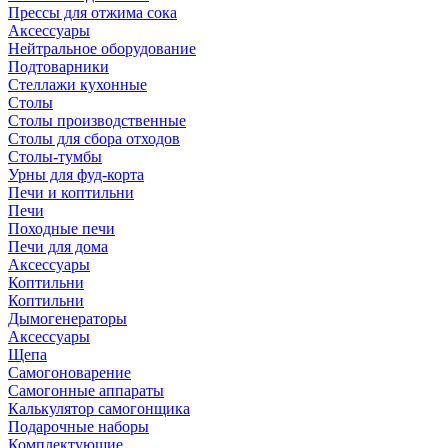
Прессы для отжима сока
Аксессуары
Нейтральное оборудование
Подтоварники
Стеллажи кухонные
Столы
Столы производственные
Столы для сбора отходов
Столы-тумбы
Урны для фуд-корта
Печи и коптильни
Печи
Походные печи
Печи для дома
Аксессуары
Коптильни
Коптильни
Дымогенераторы
Аксессуары
Щепа
Самогоноварение
Самогонные аппараты
Калькулятор самогонщика
Подарочные наборы
Комплектующие