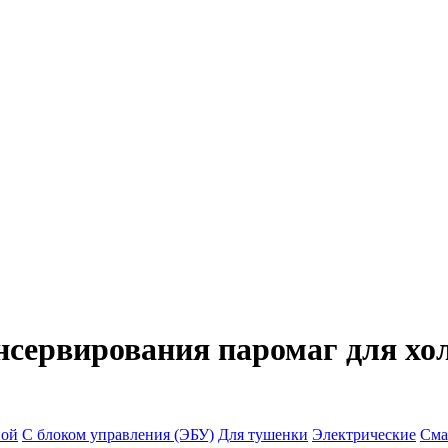
сервирования паромаг для хо
ной
С блоком управления (ЭБУ)
Для тушенки
Электрические
Сма