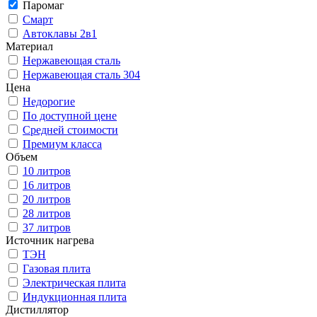
Паромаг
Смарт
Автоклавы 2в1
Материал
Нержавеющая сталь
Нержавеющая сталь 304
Цена
Недорогие
По доступной цене
Средней стоимости
Премиум класса
Объем
10 литров
16 литров
20 литров
28 литров
37 литров
Источник нагрева
ТЭН
Газовая плита
Электрическая плита
Индукционная плита
Дистиллятор