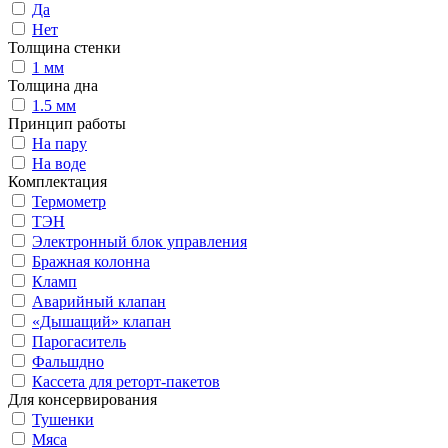
Да
Нет
Толщина стенки
1 мм
Толщина дна
1.5 мм
Принцип работы
На пару
На воде
Комплектация
Термометр
ТЭН
Электронный блок управления
Бражная колонна
Кламп
Аварийный клапан
«Дышащий» клапан
Парогаситель
Фальшдно
Кассета для реторт-пакетов
Для консервирования
Тушенки
Мяса